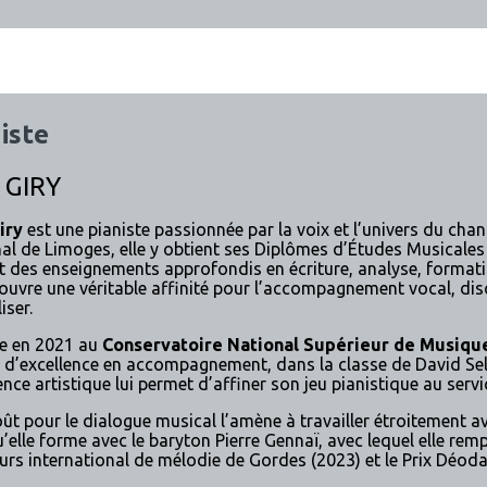
iste
 GIRY
iry
est une pianiste passionnée par la voix et l’univers du c
al de Limoges, elle y obtient ses Diplômes d’Études Musicales e
t des enseignements approfondis en écriture, analyse, formatio
ouvre une véritable affinité pour l’accompagnement vocal, disci
iser.
e en 2021 au
Conservatoire National Supérieur de Musiqu
 d’excellence en accompagnement, dans la classe de David Seli
nce artistique lui permet d’affiner son jeu pianistique au servic
ût pour le dialogue musical l’amène à travailler étroitement 
’elle forme avec le baryton Pierre Gennaï, avec lequel elle remp
rs international de mélodie de Gordes (2023) et le Prix Déoda