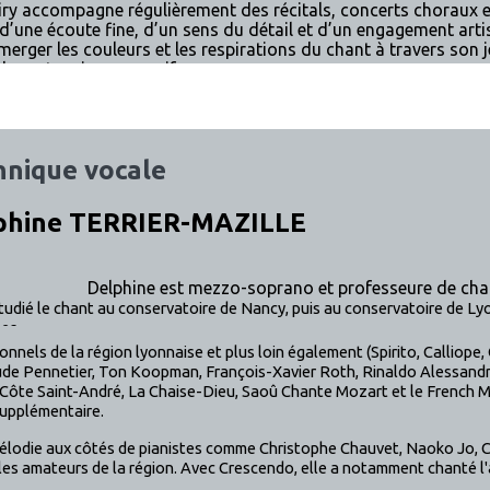
iry accompagne régulièrement des récitals, concerts choraux e
 d’une écoute fine, d’un sens du détail et d’un engagement arti
émerger les couleurs et les respirations du chant à travers son
le partenaire expressif.
hnique vocale
phine TERRIER-MAZILLE
hine est mezzo-soprano et professeure de chan
étudié le chant au conservatoire de Nancy, puis au conservatoire de L
les.
nels de la région lyonnaise et plus loin également (Spirito, Calliope, 
de Pennetier, Ton Koopman, François-Xavier Roth, Rinaldo Alessandr
ôte Saint-André, La Chaise-Dieu, Saoû Chante Mozart et le French Ma
supplémentaire.
e mélodie aux côtés de pianistes comme Christophe Chauvet, Naoko Jo,
les amateurs de la région. Avec Crescendo, elle a notamment chanté l'