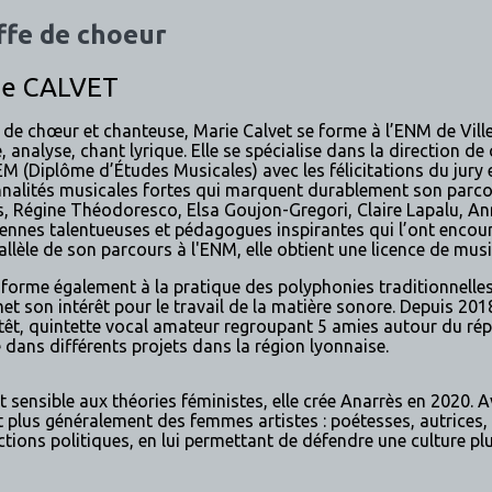
ffe de choeur
ie CALVET
 de chœur et chanteuse, Marie Calvet se forme à l’ENM de Vill
, analyse, chant lyrique. Elle se spécialise dans la direction de
M (Diplôme d’Études Musicales) avec les félicitations du jury e
nalités musicales fortes qui marquent durablement son parcours
s, Régine Théodoresco, Elsa Goujon-Gregori, Claire Lapalu, A
ennes talentueuses et pédagogues inspirantes qui l’ont encour
allèle de son parcours à l'ENM, elle obtient une licence de musi
e forme également à la pratique des polyphonies traditionnelle
et son intérêt pour le travail de la matière sonore. Depuis 2018,
êt, quintette vocal amateur regroupant 5 amies autour du réper
 dans différents projets dans la région lyonnaise.
t sensible aux théories féministes, elle crée Anarrès en 2020. A
et plus généralement des femmes artistes : poétesses, autrices
ctions politiques, en lui permettant de défendre une culture plus