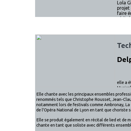
Lola G
projet
faire 
véritab
Tec
Del
Delp
elle a 
Musica
Elle chante avec les principaux ensembles profession
renommés tels que Christophe Rousset, Jean-Clau
notamment lors de festivals comme Ambronay, La C
de l'Opéra National de Lyon en tant que choriste 
Elle se produit également en récital de lied et d
chante en tant que soliste avec différents ensemb