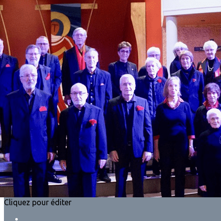
Exporter les lignes sélectionnées
Exporter toutes les colonnes
Exporter uniquement les colonnes affichées
Menu
?>
Images de la page d'accueil
Cliquez pour éditer
Ajoutez un logo, un bouton, des réseaux sociaux
Cliquez pour éditer