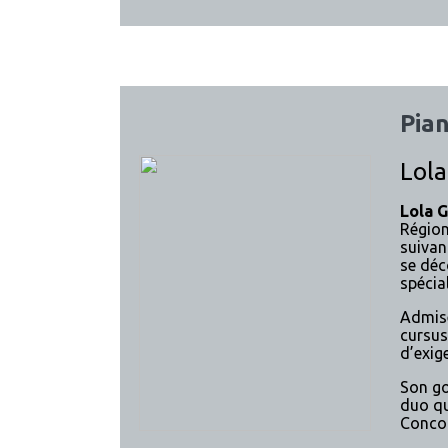
Pian
Lola
Lola G
Région
suivan
se déc
spécial
Admis
cursus
d’exige
Son go
duo qu
Concou