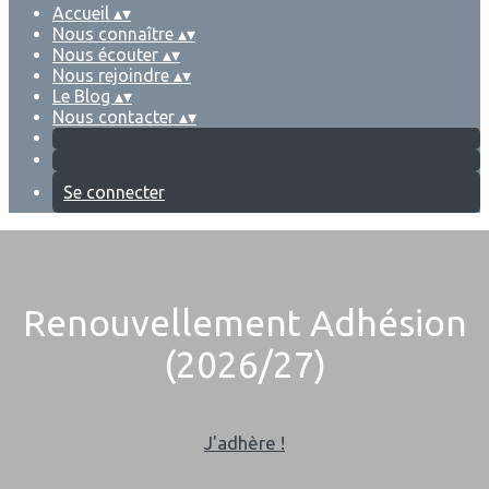
Accueil
▴
▾
Nous connaître
▴
▾
Nous écouter
▴
▾
Nous rejoindre
▴
▾
Le Blog
▴
▾
Nous contacter
▴
▾
Se connecter
Renouvellement Adhésion
(2026/27)
J'adhère !