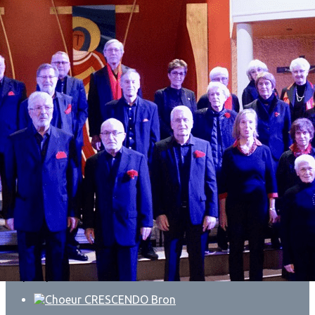
Exporter les lignes sélectionnées
Exporter toutes les colonnes
Exporter uniquement les colonnes affichées
Menu
?>
Images de la page d'accueil
Cliquez pour éditer
Ajoutez un logo, un bouton, des réseaux sociaux
Cliquez pour éditer