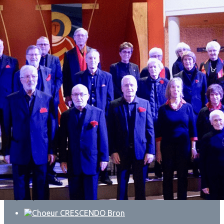
Exporter les lignes sélectionnées
Exporter toutes les colonnes
Exporter uniquement les colonnes affichées
Menu
?>
Images de la page d'accueil
Cliquez pour éditer
Ajoutez un logo, un bouton, des réseaux sociaux
Cliquez pour éditer