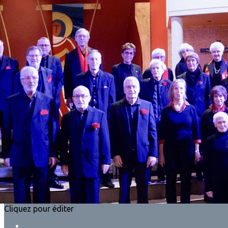
Exporter les lignes sélectionnées
Exporter toutes les colonnes
Exporter uniquement les colonnes affichées
Menu
?>
Images de la page d'accueil
Cliquez pour éditer
Ajoutez un logo, un bouton, des réseaux sociaux
Cliquez pour éditer