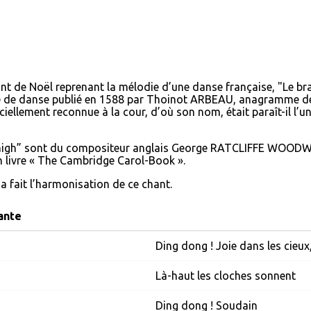
nt de Noël reprenant la mélodie d’une danse française, "Le bran
ité de danse publié en 1588 par Thoinot ARBEAU, anagramme 
iellement reconnue à la cour, d’où son nom, était paraît-il l’un
 high” sont du compositeur anglais George RATCLIFFE WOODWA
n livre « The Cambridge Carol-Book ».
 fait l’harmonisation de ce chant.
ante
Ding dong ! Joie dans les cieux
Là-haut les cloches sonnent
Ding dong ! Soudain