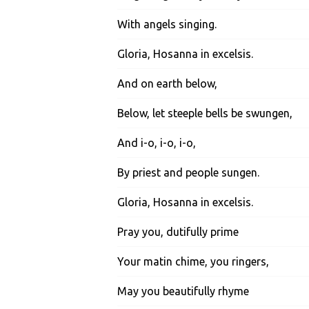
With angels singing.
Gloria, Hosanna in excelsis.
And on earth below,
Below, let steeple bells be swungen,
And i-o, i-o, i-o,
By priest and people sungen.
Gloria, Hosanna in excelsis.
Pray you, dutifully prime
Your matin chime, you ringers,
May you beautifully rhyme