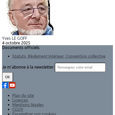
Yves LE GOFF
4 octobre 2025
Documents officiels
Statuts, Règlement Intérieur, Convention collective
Je m'abonne à la newsletter
OK
Plan du site
Licences
Mentions légales
CGUV
Paramétrer vos cookies