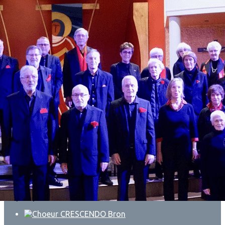
Exporter les lignes sélectionnées
Exporter toutes les colonnes
Exporter uniquement les colonnes affichées
Menu
?>
Images de la page d'accueil
Cliquez pour éditer
Ajoutez un logo, un bouton, des réseaux sociaux
Cliquez pour éditer